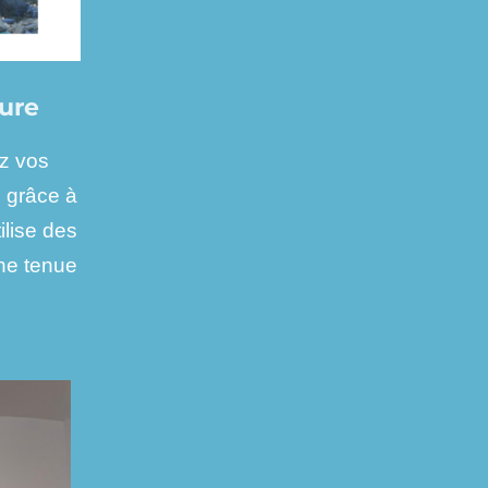
eure
ez vos
s grâce à
tilise des
une tenue