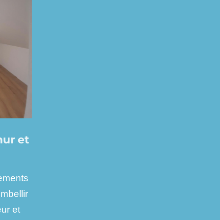
ur et
tements
mbellir
ur et