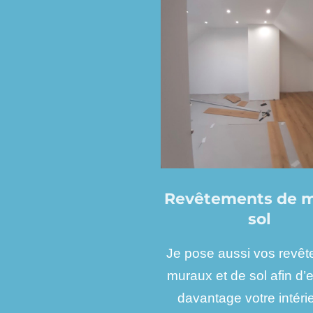
Revêtements de m
sol
Je pose aussi vos revê
muraux et de sol afin d’e
davantage votre intérie